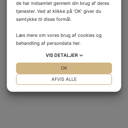
de har indsamlet gennem din brug af deres
tjenester. Ved at klikke på 'OK' giver du
samtykke til disse formål.
Læs mere om vores brug af cookies og
behandling af persondata
her
.
VIS
DETALJER
JA
NEJ
OK
JA
NEJ
NØDVENDIGE
PRÆFERENCER
AFVIS ALLE
JA
NEJ
JA
NEJ
MARKETING
STATISTIK