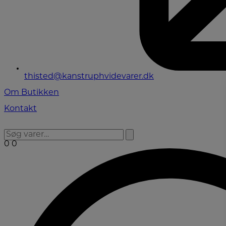
thisted@kanstruphvidevarer.dk
Om Butikken
Kontakt
0
0