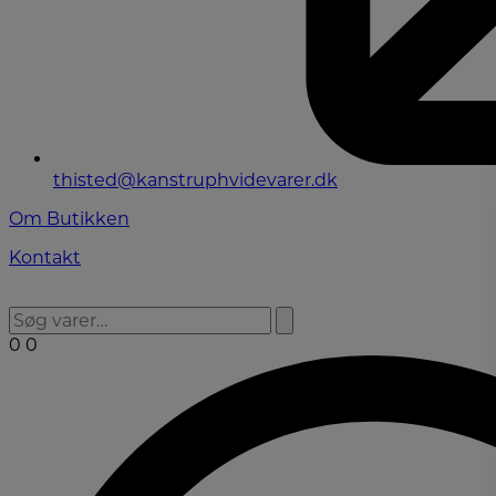
thisted@kanstruphvidevarer.dk
Om Butikken
Kontakt
0
0