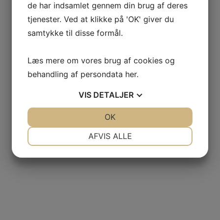
de har indsamlet gennem din brug af deres
tjenester. Ved at klikke på 'OK' giver du
samtykke til disse formål.
Læs mere om vores brug af cookies og
behandling af persondata
her
.
VIS
DETALJER
JA
NEJ
OK
JA
NEJ
NØDVENDIGE
PRÆFERENCER
AFVIS ALLE
JA
NEJ
JA
NEJ
MARKETING
STATISTIK