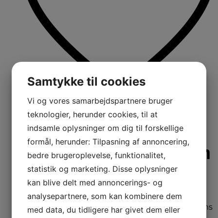
Samtykke til cookies
Vi og vores samarbejdspartnere bruger
teknologier, herunder cookies, til at
Citruspresser –
indsamle oplysninger om dig til forskellige
formål, herunder: Tilpasning af annoncering,
tilbehør til ankarsrum
bedre brugeroplevelse, funktionalitet,
statistik og marketing. Disse oplysninger
kan blive delt med annoncerings- og
920900026
analysepartnere, som kan kombinere dem
Giv dine morgener en forfriskende start med
friskpresset juice – gøres nemt med Ankarsrums
med data, du tidligere har givet dem eller
Citruspresser. Uanset om det er appelsin, lime