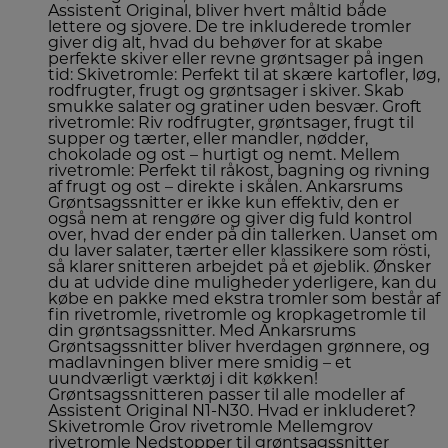
Assistent Original, bliver hvert måltid både
lettere og sjovere. De tre inkluderede tromler
giver dig alt, hvad du behøver for at skabe
perfekte skiver eller revne grøntsager på ingen
tid: Skivetromle: Perfekt til at skære kartofler, løg,
rodfrugter, frugt og grøntsager i skiver. Skab
smukke salater og gratiner uden besvær. Groft
rivetromle: Riv rodfrugter, grøntsager, frugt til
supper og tærter, eller mandler, nødder,
chokolade og ost – hurtigt og nemt. Mellem
rivetromle: Perfekt til råkost, bagning og rivning
af frugt og ost – direkte i skålen. Ankarsrums
Grøntsagssnitter er ikke kun effektiv, den er
også nem at rengøre og giver dig fuld kontrol
over, hvad der ender på din tallerken. Uanset om
du laver salater, tærter eller klassikere som rösti,
så klarer snitteren arbejdet på et øjeblik. Ønsker
du at udvide dine muligheder yderligere, kan du
købe en pakke med ekstra tromler som består af
fin rivetromle, rivetromle og kropkagetromle til
din grøntsagssnitter. Med Ankarsrums
Grøntsagssnitter bliver hverdagen grønnere, og
madlavningen bliver mere smidig – et
uundværligt værktøj i dit køkken!
Grøntsagssnitteren passer til alle modeller af
Assistent Original N1-N30. Hvad er inkluderet?
Skivetromle Grov rivetromle Mellemgrov
rivetromle Nedstopper til grøntsagssnitter