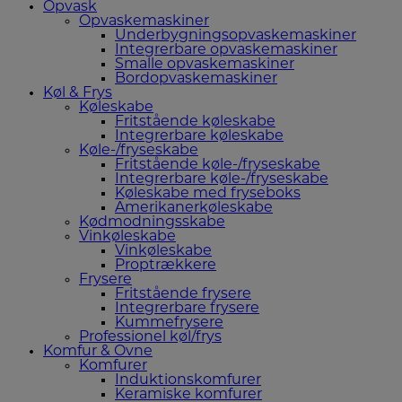
Opvask
Opvaskemaskiner
Underbygningsopvaskemaskiner
Integrerbare opvaskemaskiner
Smalle opvaskemaskiner
Bordopvaskemaskiner
Køl & Frys
Køleskabe
Fritstående køleskabe
Integrerbare køleskabe
Køle-/fryseskabe
Fritstående køle-/fryseskabe
Integrerbare køle-/fryseskabe
Køleskabe med fryseboks
Amerikanerkøleskabe
Kødmodningsskabe
Vinkøleskabe
Vinkøleskabe
Proptrækkere
Frysere
Fritstående frysere
Integrerbare frysere
Kummefrysere
Professionel køl/frys
Komfur & Ovne
Komfurer
Induktionskomfurer
Keramiske komfurer