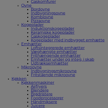
Gaskomfurer
Ovne
Bordovne
Indbygningsovne
Kombiovne
Pizzaovne
Kogeplader
Induktionskogeplader
Keramiske kogeplader
Gaskogeplader
Kogeplader med indbygget emhætte
Emhætter
Loftsintegrerede emhætter
Væghængte emhætter
Frithængende emhætter
Emhætter under og integ. i skab
Udtræksemhætter
Mikroovne
Indbygningsmikroovne
Fritstående mikroovne
Køkken
Køkkenmaskiner
Airfryers
Blendere
Brødristere
Foodprocessorer
Håndmiksere
Juicere