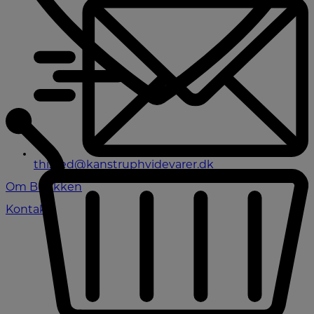
thisted@kanstruphvidevarer.dk
Om Butikken
Kontakt