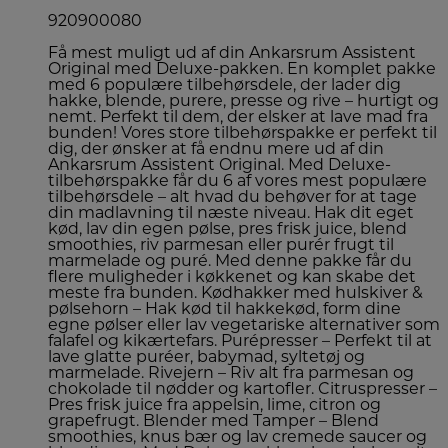
920900080
Få mest muligt ud af din Ankarsrum Assistent
Original med Deluxe-pakken. En komplet pakke
med 6 populære tilbehørsdele, der lader dig
hakke, blende, purere, presse og rive – hurtigt og
nemt. Perfekt til dem, der elsker at lave mad fra
bunden! Vores store tilbehørspakke er perfekt til
dig, der ønsker at få endnu mere ud af din
Ankarsrum Assistent Original. Med Deluxe-
tilbehørspakke får du 6 af vores mest populære
tilbehørsdele – alt hvad du behøver for at tage
din madlavning til næste niveau. Hak dit eget
kød, lav din egen pølse, pres frisk juice, blend
smoothies, riv parmesan eller purér frugt til
marmelade og puré. Med denne pakke får du
flere muligheder i køkkenet og kan skabe det
meste fra bunden. Kødhakker med hulskiver &
pølsehorn – Hak kød til hakkekød, form dine
egne pølser eller lav vegetariske alternativer som
falafel og kikærtefars. Purépresser – Perfekt til at
lave glatte puréer, babymad, syltetøj og
marmelade. Rivejern – Riv alt fra parmesan og
chokolade til nødder og kartofler. Citruspresser –
Pres frisk juice fra appelsin, lime, citron og
grapefrugt. Blender med Tamper – Blend
smoothies, knus bær og lav cremede saucer og