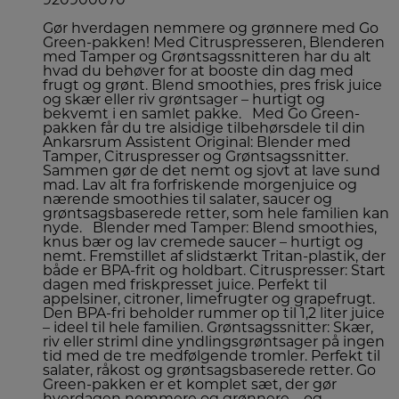
920900070
Gør hverdagen nemmere og grønnere med Go
Green-pakken! Med Citruspresseren, Blenderen
med Tamper og Grøntsagssnitteren har du alt
hvad du behøver for at booste din dag med
frugt og grønt. Blend smoothies, pres frisk juice
og skær eller riv grøntsager – hurtigt og
bekvemt i en samlet pakke. Med Go Green-
pakken får du tre alsidige tilbehørsdele til din
Ankarsrum Assistent Original: Blender med
Tamper, Citruspresser og Grøntsagssnitter.
Sammen gør de det nemt og sjovt at lave sund
mad. Lav alt fra forfriskende morgenjuice og
nærende smoothies til salater, saucer og
grøntsagsbaserede retter, som hele familien kan
nyde. Blender med Tamper: Blend smoothies,
knus bær og lav cremede saucer – hurtigt og
nemt. Fremstillet af slidstærkt Tritan-plastik, der
både er BPA-frit og holdbart. Citruspresser: Start
dagen med friskpresset juice. Perfekt til
appelsiner, citroner, limefrugter og grapefrugt.
Den BPA-fri beholder rummer op til 1,2 liter juice
– ideel til hele familien. Grøntsagssnitter: Skær,
riv eller striml dine yndlingsgrøntsager på ingen
tid med de tre medfølgende tromler. Perfekt til
salater, råkost og grøntsagsbaserede retter. Go
Green-pakken er et komplet sæt, der gør