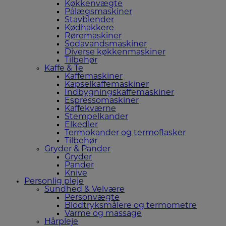
Køkkenvægte
Pålægsmaskiner
Stavblender
Kødhakkere
Røremaskiner
Sodavandsmaskiner
Diverse køkkenmaskiner
Tilbehør
Kaffe & Te
Kaffemaskiner
Kapselkaffemaskiner
Indbygningskaffemaskiner
Espressomaskiner
Kaffekværne
Stempelkander
Elkedler
Termokander og termoflasker
Tilbehør
Gryder & Pander
Gryder
Pander
Knive
Personlig pleje
Sundhed & Velvære
Personvægte
Blodtryksmålere og termometre
Varme og massage
Hårpleje