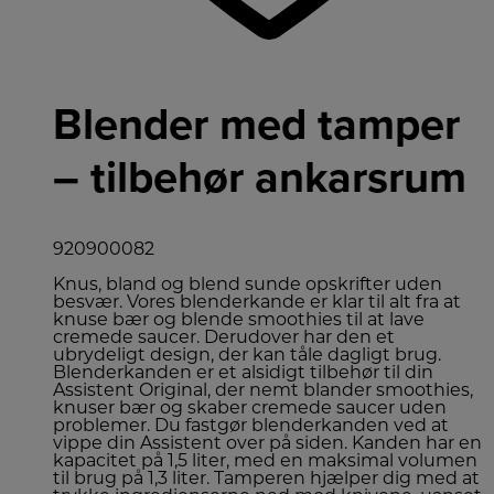
Blender med tamper
– tilbehør ankarsrum
920900082
Knus, bland og blend sunde opskrifter uden
besvær. Vores blenderkande er klar til alt fra at
knuse bær og blende smoothies til at lave
cremede saucer. Derudover har den et
ubrydeligt design, der kan tåle dagligt brug.
Blenderkanden er et alsidigt tilbehør til din
Assistent Original, der nemt blander smoothies,
knuser bær og skaber cremede saucer uden
problemer. Du fastgør blenderkanden ved at
vippe din Assistent over på siden. Kanden har en
kapacitet på 1,5 liter, med en maksimal volumen
til brug på 1,3 liter. Tamperen hjælper dig med at