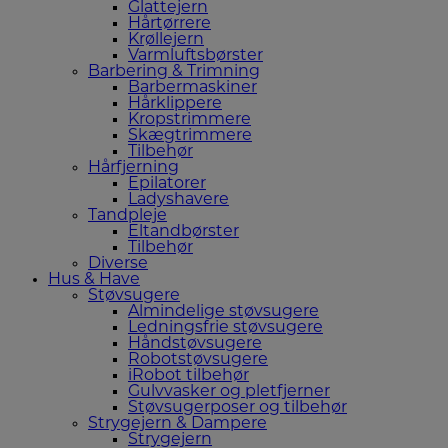
Glattejern
Hårtørrere
Krøllejern
Varmluftsbørster
Barbering & Trimning
Barbermaskiner
Hårklippere
Kropstrimmere
Skægtrimmere
Tilbehør
Hårfjerning
Epilatorer
Ladyshavere
Tandpleje
Eltandbørster
Tilbehør
Diverse
Hus & Have
Støvsugere
Almindelige støvsugere
Ledningsfrie støvsugere
Håndstøvsugere
Robotstøvsugere
iRobot tilbehør
Gulvvasker og pletfjerner
Støvsugerposer og tilbehør
Strygejern & Dampere
Strygejern