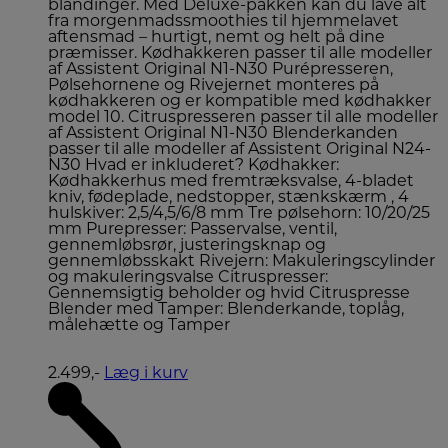
blandinger. Med Deluxe-pakken kan du lave alt
fra morgenmadssmoothies til hjemmelavet
aftensmad – hurtigt, nemt og helt på dine
præmisser. Kødhakkeren passer til alle modeller
af Assistent Original N1-N30 Purépresseren,
Pølsehornene og Rivejernet monteres på
kødhakkeren og er kompatible med kødhakker
model 10. Citruspresseren passer til alle modeller
af Assistent Original N1-N30 Blenderkanden
passer til alle modeller af Assistent Original N24-
N30 Hvad er inkluderet? Kødhakker:
Kødhakkerhus med fremtræksvalse, 4-bladet
kniv, fødeplade, nedstopper, stænkskærm , 4
hulskiver: 2,5/4,5/6/8 mm Tre pølsehorn: 10/20/25
mm Purepresser: Passervalse, ventil,
gennemløbsrør, justeringsknap og
gennemløbsskakt Rivejern: Makuleringscylinder
og makuleringsvalse Citruspresser:
Gennemsigtig beholder og hvid Citruspresse
Blender med Tamper: Blenderkande, toplåg,
målehætte og Tamper
2.499,-
Læg i kurv