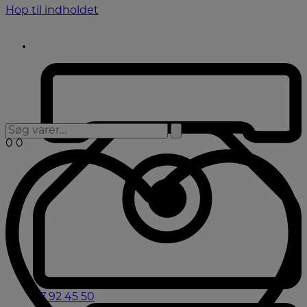
Hop til indholdet
0
0
97 92 45 50