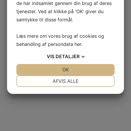
de har indsamlet gennem din brug af deres
tjenester. Ved at klikke på 'OK' giver du
samtykke til disse formål.
Læs mere om vores brug af cookies og
behandling af persondata
her
.
VIS
DETALJER
JA
NEJ
OK
JA
NEJ
NØDVENDIGE
PRÆFERENCER
AFVIS ALLE
JA
NEJ
JA
NEJ
MARKETING
STATISTIK